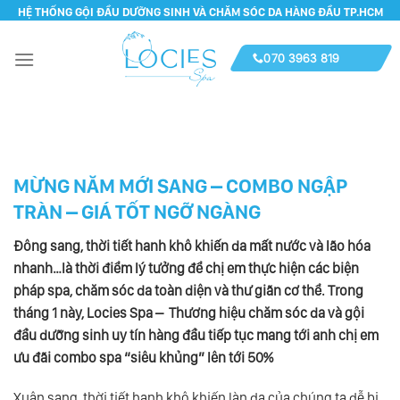
Skip
HỆ THỐNG GỘI ĐẦU DƯỠNG SINH VÀ CHĂM SÓC DA HÀNG ĐẦU TP.HCM
to
content
070 3963 819
MỪNG NĂM MỚI SANG – COMBO NGẬP
TRÀN – GIÁ TỐT NGỠ NGÀNG
Đông sang, thời tiết hanh khô khiến da mất nước và lão hóa
nhanh…là thời điểm lý tưởng để chị em thực hiện các biện
pháp spa, chăm sóc da toàn diện và thư giãn cơ thể. Trong
tháng 1 này, Locies Spa – Thương hiệu chăm sóc da và gội
đầu dưỡng sinh uy tín hàng đầu tiếp tục mang tới anh chị em
ưu đãi combo spa “siêu khủng” lên tới 50%
Xuân sang, thời tiết hanh khô khiến làn da của chúng ta dễ bị