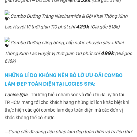
gian 90 phút – ƯU ĐÃI Trải Nghiệm 𝟮𝟱𝟵𝗸 (Giá gốc 314k)
Combo Dưỡng Trắng Niacinamide & Gội Khai Thông Kinh
Lạc Huyệt Vị thời gian 110 phút chỉ 𝟰𝟮𝟵𝗸 (Giá gốc 518k)
Combo Dưỡng căng bóng, cấp nước chuyên sâu + Khai
Thông Kinh Lạc Huyệt Vị thời gian 110 phút chỉ 𝟰𝟵𝟵𝗸 (Giá gốc
618k)
NHỮNG LÍ DO KHÔNG NÊN BỎ LỠ ƯU ĐÃI COMBO
LÀM ĐẸP TOÀN DIỆN TẠI LOCIES SPA
:
Locies Spa
– Thương hiệu chăm sóc và điều trị da uy tín tại
TP.HCM mang tới cho khách hàng những lợi ích khác biệt khi
thực hiện các gói combo làm đẹp toàn diện mà các đơn vị
khác không thể có được:
– Cung cấp đa dạng liệu pháp làm đẹp toàn diện và trị liệu thư