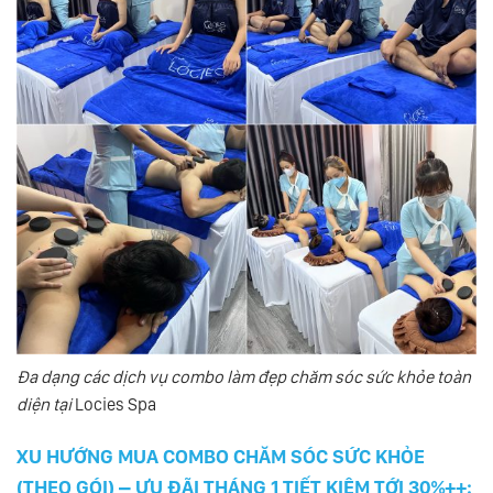
Đa dạng các dịch vụ combo làm đẹp chăm sóc sức khỏe toàn
diện tại
Locies Spa
XU HƯỚNG MUA COMBO CHĂM SÓC SỨC KHỎE
(THEO GÓI) – ƯU ĐÃI THÁNG 1 TIẾT KIỆM TỚI 30%++: