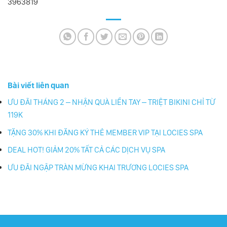
3963819
Bài viết liên quan
ƯU ĐÃI THÁNG 2 – NHẬN QUÀ LIỀN TAY – TRIỆT BIKINI CHỈ TỪ
119K
TẶNG 30% KHI ĐĂNG KÝ THẺ MEMBER VIP TẠI LOCIES SPA
DEAL HOT! GIẢM 20% TẤT CẢ CÁC DỊCH VỤ SPA
ƯU ĐÃI NGẬP TRÀN MỪNG KHAI TRƯƠNG LOCIES SPA