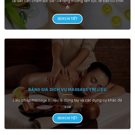
Tại sao cần chăm sóc da? Da tăng trưởng liên tục, tế bào cũ chết
đi
XEM CHI TIẾT
BẢNG GIÁ DỊCH VỤ MASSAGE TRỊ LIỆU
Liệu pháp massage trị liệu là dùng tay và các dụng cụ khác để
xoa
XEM CHI TIẾT