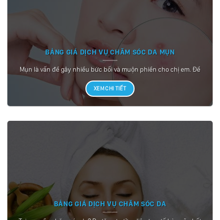
BẢNG GIÁ DỊCH VỤ CHĂM SÓC DA MỤN
Mụn là vấn đề gây nhiều bức bối và muộn phiền cho chị em. Để
XEM CHI TIẾT
BẢNG GIÁ DỊCH VỤ CHĂM SÓC DA