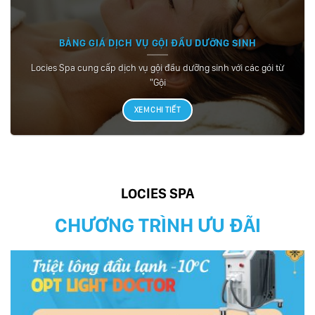
BẢNG GIÁ DỊCH VỤ GỘI ĐẦU DƯỠNG SINH
Locies Spa cung cấp dịch vụ gội đầu dưỡng sinh với các gói từ
"Gội
XEM CHI TIẾT
LOCIES SPA
CHƯƠNG TRÌNH ƯU ĐÃI