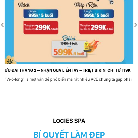
ƯU ĐÃI THÁNG 2 – NHẬN QUÀ LIỀN TAY – TRIỆT BIKINI CHỈ TỪ 119K
“Vi-ô-lông” là một vấn đề phổ biến mà rất nhiều ACE chúng ta gặp phải
LOCIES SPA
BÍ QUYẾT LÀM ĐẸP